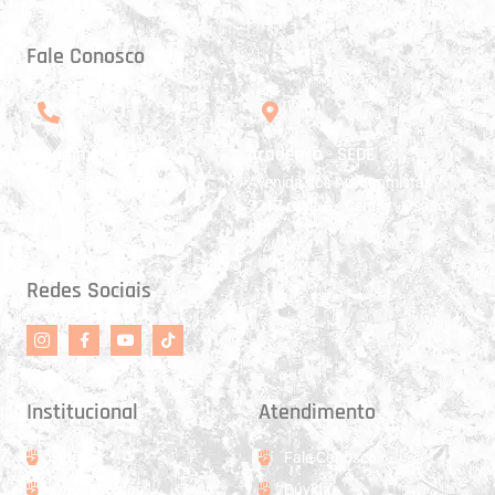
Fale Conosco
Atendimento
Academia - SEDE
(11) 99520-5799
Avenida dos Autonomistas
3217 , sala 3 - Centro - Osasco -
SP
Redes Sociais
Institucional
Atendimento
Home
Fale Conosco
Quem Somos
Dúvidas