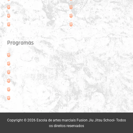
Programas
Nossas Unidades
Nossa Loja
Atendimento Online
Planos
Politica de Privacidade
Programas
Para Iniciantes
Nivel Intermediário
Nivel Avançado
Para Crianças e adolescentes
Para Mulheres
Aulas Particulares
Copyright © 2026 Escola de artes marciais Fusion Jiu Jitsu School- Todos
os direitos reservados